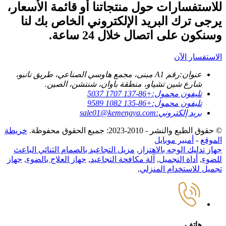
للاستفسارات حول منتجاتنا أو قائمة الأسعار،
يرجى ترك البريد الإلكتروني الخاص بك لنا
وسنكون على اتصال خلال 24 ساعة.
الاستفسار الآن
عنوان:
رقم A1 مبنى، مجمع هاوسي الصناعي، طريق نانبو،
شارع شين تشياو، منطقة باوان، شنتشن، الصين.
تليفون محمول:
+86-137 1707 5037
تليفون محمول:
+86-135 1082 9589
بريد إلكتروني:
sale01@kemengya.com
© حقوق الطبع والنشر - 2010-2023: جميع الحقوق محفوظة.
خريطة
الموقع
-
أمبير موبايل
جهاز تدليك الوجه بالاهتزاز
,
مزيل التجاعيد بالصمام الثنائي الباعث
للضوء
,
أداة التجميل
,
آلة مكافحة التجاعيد
,
جهاز العلاج بالضوء
,
جهاز
تجميل للاستخدام المنزلي
,
هاتف