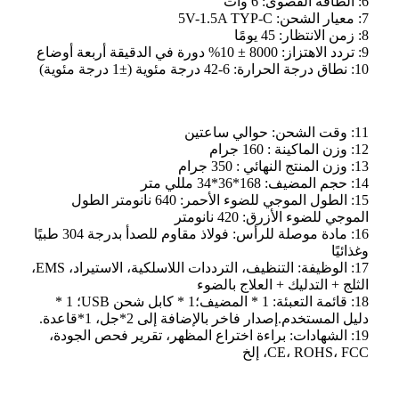
6: الطاقة القصوى: 6 وات
7: معيار الشحن: 5V-1.5A TYP-C
8: زمن الانتظار: 45 يومًا
9: تردد الاهتزاز: 8000 ± 10% دورة في الدقيقة أربعة أوضاع
10: نطاق درجة الحرارة: 6-42 درجة مئوية (±1 درجة مئوية)
11: وقت الشحن: حوالي ساعتين
12: وزن الماكينة : 160 جرام
13: وزن المنتج النهائي : 350 جرام
14: حجم المضيف: 168*36*34 مللي متر
15: الطول الموجي للضوء الأحمر: 640 نانومتر الطول
الموجي للضوء الأزرق: 420 نانومتر
16: مادة موصلة للرأس: فولاذ مقاوم للصدأ بدرجة 304 طبيًا
وغذائيًا
17: الوظيفة: التنظيف، الترددات اللاسلكية، الاستيراد، EMS،
الثلج + التدليك + العلاج بالضوء
18: قائمة التعبئة: 1 * المضيف؛1 * كابل شحن USB؛ 1 *
دليل المستخدم.إصدار فاخر بالإضافة إلى 2*جل، 1*قاعدة.
19: الشهادات: براءة اختراع المظهر، تقرير فحص الجودة،
CE، ROHS، FCC، إلخ