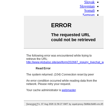
Slovak
Slovenian
Somali
Samoan
Scots Gaelic
Shona
Sindhi
Sundanese
Swahili
Tajik
Tamil
Telugu
Thai
Ukrainian
Urdu
Uzbek
Vietnamese
Welsh
Xhosa
Yiddish
Yoruba
Zulu
Kinyarwanda
Tatar
Oriya